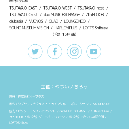
開催会場
TSUTAYA O-EAST
TSUTAYA O-WEST
TSUTAYA O-nest
TSUTAYA O-Crest
duo MUSIC EXCHANGE
7th FLOOR
clubasia
VUENOS
GLAD
LOUNGE NEO
SOUND MUSEUM VISION
HARLEM PLUS
LOFT9 Shibuya
（合計13店舗）
主催：やついいちろう
株式会社イープラス
シブヤテレビジョン
トゥインクルコーポレーション
SALMONSKY
ビクターエンタテインメント
duo MUSIC EXCHANGE
Culture of Asia
7th FLOOR
株式会社グローバル・ハーツ
株式会社おたのしみ研究所
LOFT9 Shibuya