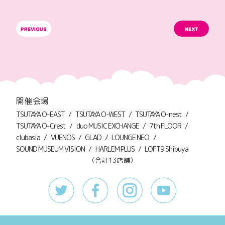
開催会場
TSUTAYA O-EAST
TSUTAYA O-WEST
TSUTAYA O-nest
TSUTAYA O-Crest
duo MUSIC EXCHANGE
7th FLOOR
clubasia
VUENOS
GLAD
LOUNGE NEO
SOUND MUSEUM VISION
HARLEM PLUS
LOFT9 Shibuya
（合計13店舗）