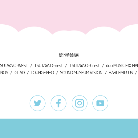
開催会場
SUTAYA O-WEST
TSUTAYA O-nest
TSUTAYA O-Crest
duo MUSIC EXCH
ENOS
GLAD
LOUNGE NEO
SOUND MUSEUM VISION
HARLEM PLUS