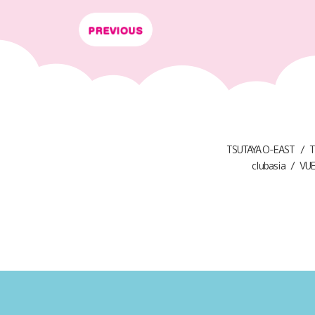
TSUTAYA O-EAST
T
clubasia
VU