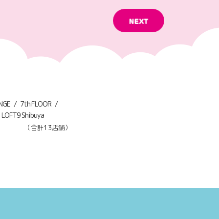
ANGE
7th FLOOR
LOFT9 Shibuya
（合計13店舗）