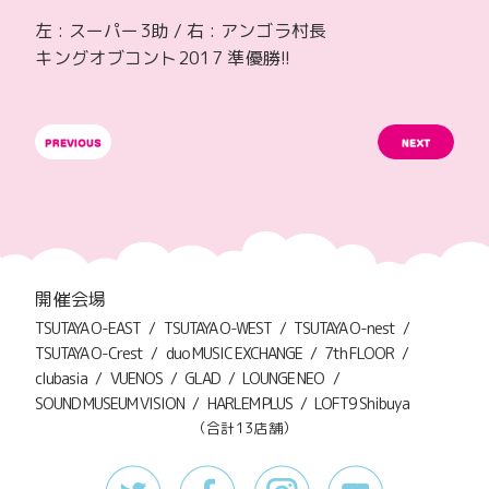
左 : スーパー3助 / 右 : アンゴラ村長
キングオブコント2017 準優勝!!
開催会場
TSUTAYA O-EAST
TSUTAYA O-WEST
TSUTAYA O-nest
TSUTAYA O-Crest
duo MUSIC EXCHANGE
7th FLOOR
clubasia
VUENOS
GLAD
LOUNGE NEO
SOUND MUSEUM VISION
HARLEM PLUS
LOFT9 Shibuya
（合計13店舗）