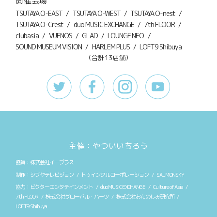
開催会場
TSUTAYA O-EAST
TSUTAYA O-WEST
TSUTAYA O-nest
TSUTAYA O-Crest
duo MUSIC EXCHANGE
7th FLOOR
clubasia
VUENOS
GLAD
LOUNGE NEO
SOUND MUSEUM VISION
HARLEM PLUS
LOFT9 Shibuya
（合計13店舗）
主催：やついいちろう
株式会社イープラス
シブヤテレビジョン
トゥインクルコーポレーション
SALMONSKY
ビクターエンタテインメント
duo MUSIC EXCHANGE
Culture of Asia
7th FLOOR
株式会社グローバル・ハーツ
株式会社おたのしみ研究所
LOFT9 Shibuya